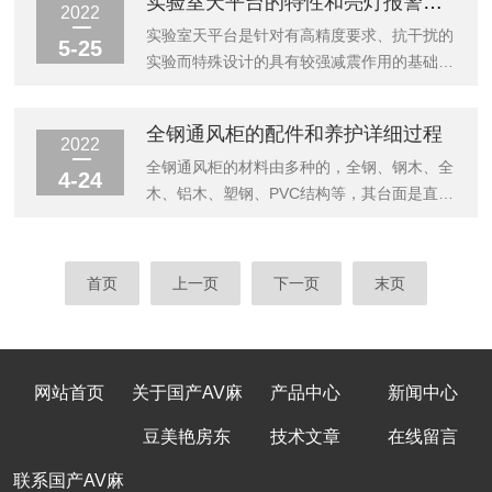
实验室天平台的特性和亮灯报警方式介绍
接杆采用不锈钢材质。6、关节松紧旋钮：高
位、监控及报警等系统组成。实验室集中供气
2022
密度PP材质，内嵌铜制螺母与关节连接杆锁
系统的主要组成部分：1、实验室气体管道：
实验室天平台是针对有高精度要求、抗干扰的
5-25
合。7、气流调节阀：气流调节扭与挡风板
气体管路多采用不锈钢管、软管通过卡套式连
实验而特殊设计的具有较强减震作用的基础配
均...
接自动焊接等安装和特殊气体管道安装完成整
套实验装备。可控制各种设备震动时对使用中
个系统的连接。2、气体管道常用零部件主要
的干扰、抵抗公路车辆与地面摩擦震动时对使
全钢通风柜的配件和养护详细过程
有减压器、球阀、针阀、直通、三通、等等。
用中的干扰、抵抗地球自然运动时对使用中的
2022
实验室集中供气系统的优点：（1）稳压效果
干扰、抵抗天气自然变化时对使用中的干扰；
全钢通风柜的材料由多种的，全钢、钢木、全
4-24
好。可采用二级减压或多级减压方式获得较好
确保在实验过程中的准确性。实验室天平台的
木、铝木、塑钢、PVC结构等，其台面是直接
的...
特性：1、全钢结构中央实验台台面：采用黑
与操作者接触的地方，由实芯理化板，不锈钢
色环氧树脂板；具有耐强酸碱、耐腐蚀、耐冲
板，PVC，陶瓷等材料组成。适用于空调厂房
击、韧性强、耐高温等特点。2、全钢结构中
的工艺设备，在电子、化工、机械等行业，及
首页
上一页
下一页
末页
央实验台柜体：需要有踢脚板，黑色橡胶或塑
大专院校，实验室也得到应用。在进行具有潜
料，冷轧钢板，外表面为环氧树脂静电喷
在危险或未知影响因素的实验操作时，可以用
涂。...
于保护操作人员和试验产品。全钢通风柜的配
件：配有进口一次性成型PP小杯槽，耐酸
网站首页
关于国产AV麻
产品中心
新闻中心
碱、耐腐蚀。通风柜里面配件（单口七字水龙
头）由黄铜构成并安装在内部。控制面板：采
豆美艳房东
技术文章
在线留言
用液晶显示屏控制面板（可设置快慢自由调...
联系国产AV麻