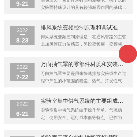
管理。3、使用率：可以将气体出口放置在使
划设计包括实验室合理布局和平面设计，以及
实验室天平台是针对有高精度要求、抗干扰的
9-21
用点处，这样的话可以更合理的设计工作场
强弱电、给排水、供气、通风、空调、空气净
实验而特殊设计的具有较强减震作用的基础配
所...
化、安全措施、环境保护等基础设施和基本条
套实验装备。可控制各种设备震动时对使用中
件。实验室建筑设计的主要工作：(1)总体布
的干扰、抵抗公路车辆与地面摩擦震动时对使
排风系统变频控制原理和调试准备工作介绍
局中的各栋建筑物的相互关系以及生活区采用
用中的干扰、抵抗地球自然运动时对使用中的
2022
什么方式解决；(2)各类实验楼的工艺布局及
干扰、抵抗天气自然变化时对使用中的干扰；
排风系统变频控制原理是：在通风管路的主管
8-23
工艺流程；(3)平面组合的几种可能性，建设
确保在实验过程中的准确性。天平台设计为三
上加风管压力传感器，另设变频柜，变频柜里
实验楼的层数...
级减震，即：台身、台面、台面与仪器；减震
安装变频控制器，通过初设一个风管压力值，
级别为十万分之一。实验室天平台的设计特
由变频控制柜对系统风量进行控制。当有一部
万向抽气罩的零部件材质和安装使用方法
点：1、台面：采用黑色环氧树脂板；具有耐
分通风设备不使用时，通风主管的压力产生变
2022
强酸碱、耐腐蚀、耐冲击、韧性强、耐高温等
化，这时压力传感器检测到压力变化后，它将
万向抽气罩主要是用来快速排放实验或生产过
7-22
特点。2、柜体：需要有踢脚板，黑色橡胶或
这种压力变化转换为0~10V的电压信号，传递
程中产生的小范围的粉尘、热气、挥发性气
塑...
到变频控制柜，变频控制柜将这种信号转换为
体、有害性气体等小颗粒状浮旋物或气体的装
一种电流值来控制变频器，降低变频器的工作
置。万向抽气罩的零部件材质：1、关节：采
实验室集中供气系统的主要组成部分和优点是怎样的
频率，由于变频器的频率变化，产生的电流变
用高密度PP材质，可360度旋转调节方向。
2022
化控制风机的转速，以达到降低风机的排风的
2、关节密封圈：采用高密度材料生产不老化
实验室集中供气系统由于操作简单、气流稳
6-21
目的。变频调速是一种较成熟的技术，它...
耐腐蚀，安装在两个关节内，起到旋转及密封
定、使用安全、运行成本低等特点，已作为当
作用。3、抽气罩链接管，采用铝合金材质。
前广泛使用的现代实验室供气方式。其系统主
4、支撑弹簧采用高强度弹簧钢。5、关节连
要由气源切换、供气管道、调压装置、用气点