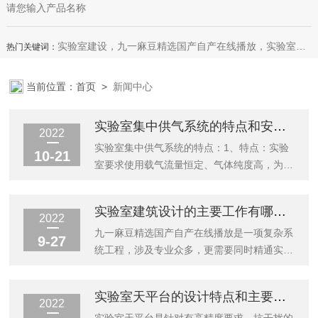
实验室建设，九一麻豆精选国产自产在线播放，实验室整体设计规划，装饰装修，实验室家具，恒温恒湿室，微生物室，无尘车间，理化生设备
热门关键词：
当前位置：
首页
>
新闻中心
实验室集中供气系统的特点和安全技术要求
2022
实验室集中供气系统的特点：1、特点：实验
10-21
室要求使用载气流量恒定、气体纯度高，为实
验室选用的分析设备提供量值和压力稳定的气
体。2、经济性：建一个集中的气瓶间可以节
实验室建筑设计的主要工作有哪些，一起来了解下吧
省有限的实验室空间，更换钢瓶时不需要切断
2022
气体，保证气体的连续供应。使用者只需管理
九一麻豆精选国产自产在线播放是一项复杂系
9-27
较少的钢瓶，支付较少的钢瓶租金，因为使用
统工程，涉及专业众多，更需要同时精通实验
同一气体的所有使用点来自于同一个气源。此
室使用知识和建筑知识作为技术基础。无论是
种供应方式最终会减少运输费用，减少退还给
新建、扩建、或是改建项目，都不单纯是选购
实验室天平台的设计特点和主要用途说明
气体公司的空瓶中的余气量，以及良好的钢瓶
合理的仪器设备与实验家具。实验室的总体规
2022