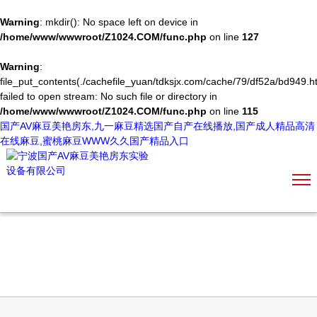
Warning
: mkdir(): No space left on device in
/home/www/wwwroot/Z1024.COM/func.php
on line
127
Warning
:
file_put_contents(./cachefile_yuan/tdksjx.com/cache/79/df52a/bd949.ht
failed to open stream: No such file or directory in
/home/www/wwwroot/Z1024.COM/func.php
on line
115
国产AV麻豆美艳房东,九一麻豆精选国产自产在线播放,国产成人精品高清
在线麻豆,蜜桃麻豆WWW久久国产精品入口