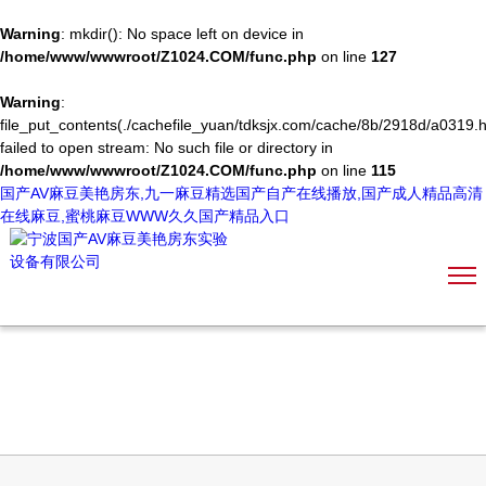
Warning
: mkdir(): No space left on device in
/home/www/wwwroot/Z1024.COM/func.php
on line
127
Warning
:
file_put_contents(./cachefile_yuan/tdksjx.com/cache/8b/2918d/a0319.h
failed to open stream: No such file or directory in
/home/www/wwwroot/Z1024.COM/func.php
on line
115
国产AV麻豆美艳房东,九一麻豆精选国产自产在线播放,国产成人精品高清
在线麻豆,蜜桃麻豆WWW久久国产精品入口